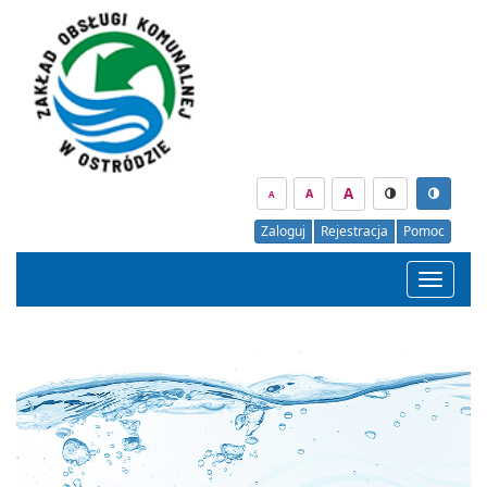
A
A
A
Zaloguj
Rejestracja
Pomoc
Menu